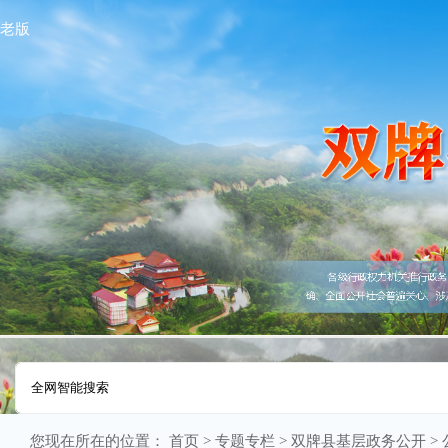
老版
您现在所在的位置：
首页
>
专题专栏
>
双牌县基层政务公开
>