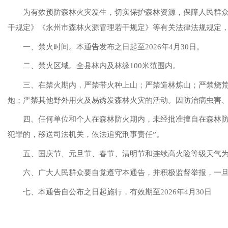
为有效预防森林火灾发生，切实保护森林资源，保障人民群
干规定》《永州市森林火源管理若干规定》等有关法律法规规定
一、
禁火时间
。
本通告发布之日起至
2026年4月30日。
二、禁火区域。全县林内及林缘
100米范围内。
三、在禁火期内，
严禁带火种上山；严禁造林炼山；严禁烧
炮；严禁其他野外用火及易诱发森林火灾的活动。因防治病虫害
四、
任何单位和个人在森林防火期内，未经批准擅自在森林
犯罪的，移送司法机关，依法追究刑事责任
”。
五、国庆节、元旦节、春节、清明节和连续高火险等级天气
六、广大人民群众要自觉遵守本通告，并积极监督举报，一
七、本通告自公布之日起施行，有效期至
2026年4月30日