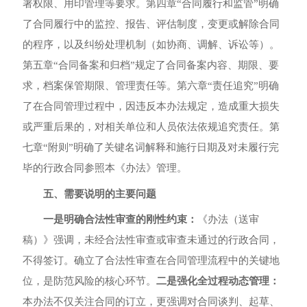
署权限、用印管理等要求
。
第四章“合同履行和监管”明确
了合同履行中的监控、报告、
评估制度
，
变更或解除合同
的程序
，
以及纠纷处理机制（如协商、调解、诉讼等）
。
第五章“合同备案和归档”
规定了合同备案内容、期限、要
求
，
档案保管期限、管理责任等
。
第六章“责任追究”明确
了在合同管理过程中
，
因违反本办法规定
，
造成重大损失
或严重后果的
，
对相关单位和人员依法依规追究责任
。
第
七章“附则”明确了关键
名词
解释和施行日期及
对未履行完
毕的行政合同参照本《办法》管理
。
五、需要说明的主要问题
一是明确合法性审查的刚性约束：
《办法（送审
稿）》强调
，
未经合法性审查或审查未通过的行政合同
，
不得签订
。
确立了合法性审查在合同管理流程中的关键地
位
，
是防范风险的核心环节
。
二是强化全过程动态管理：
本办法不仅关注合同的订立
，
更强调对合同谈判、起草、