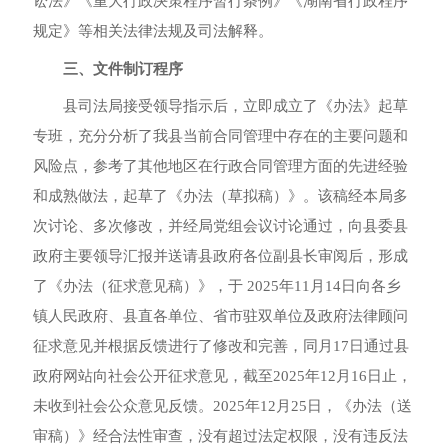
讼法》《重大行政决策程序暂行条例》《湖南省行政程序
规定》等相关法律法规及司法解释
。
三、文件制订程序
县司法局接受领导指示后
，
立即成立了《办法》起草
专班
，
充分分析了我县当前合同管理中存在的主要问题和
风险点
，
参考了其他地区在行政合同管理方面的先进经验
和成熟做法
，
起草了《办法（草拟稿）》
。
该稿经本局多
次讨论、多次修改
，
并经局党组会议讨论通过
，
向县委县
政府主要领导汇报并送请县政府各位副县长审阅后
，
形成
了《办法（征求意见稿）》
，
于
2025
年
11
月
14
日向各乡
镇人民政府、县直各单位、省市驻双单位及政府法律顾问
征求意见并根据反馈进行了修改和完善
，
同月
17
日通过县
政府网站向社会公开征求意见
，
截至
2025
年
12
月
16
日止
，
未收到社会公众意见反馈
。
2025
年
12
月
25
日
，
《办法（送
审稿）》经合法性审查
，
没有超过法定权限
，
没有违反法