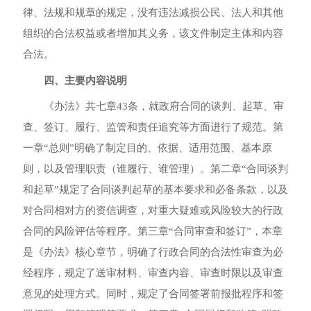
律、法规和规章的规定
，
没有违法减损公民、法人和其他
组织的合法权益或者增加其义务
，
该文件制定主体和内容
合法
。
四、主要内容说明
《办法》共七章
43
条
，
就政府合同的谈判、起草、审
查、签订、履行、监管和责任追究等方面进行了规范
。
第
一章“总则”明确了制定目的、依据、适用范围、基本原
则
，
以及管理职责（谁履行、谁管理）
。
第二章“合同谈判
和起草”规定了合同谈判起草的基本要求和必备条款
，
以及
对合同相对方的资信调查
，
对重大疑难或风险较大的行政
合同的风险评估等程序
。
第三章“合同审查和签订”
，
本章
是《办法》核心章节
，
明确了行政合同的合法性审查为必
经程序
，
规定了送审材料、审查内容、审查时限以及审查
意见的处理方式
。
同时
，
规定了合同签署前报批程序和签