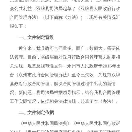
会公共利益
，
双牌县司法局起草了《双牌县人民政府行政
合同管理办法》（以下简称《办法》）
，
现将有关情况汇
报如下：
一、文件制定背景
近年来
，
我县政府合同量多、面广
，
数额大
，
需要依
法管理
。
目前
，
省级层面对政府行政合同管理暂未制定相
关法规、规章及规范性文件
，
永州市人民政府于
2016
年出
台《永州市政府合同管理办法》至今已失效
，
为规范双牌
县政府行政合同管理
，
解决合同管理过程中出现的新情
况、新问题
，
县司法局根据领导指示
，
结合我县合同管理
工作实际情况
，
依据相关法律法规
，
起草了本《办法》
。
二、文件制定依据
《中华人民共和国民法典》《中华人民共和国行政诉