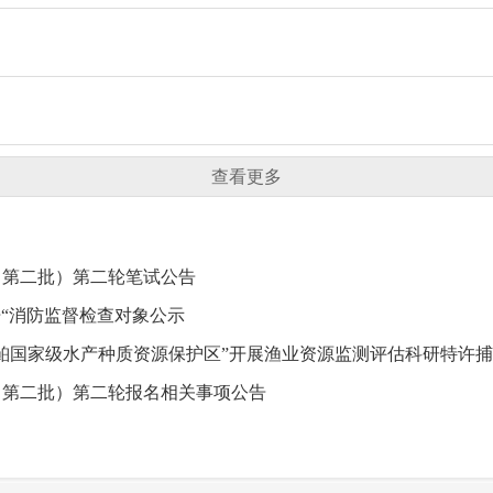
查看更多
（第二批）第二轮笔试公告
开“消防监督检查对象公示
鲌国家级水产种质资源保护区”开展渔业资源监测评估科研特许
（第二批）第二轮报名相关事项公告
妇女“两癌”救助项目救助金拨付名单公示
的公示