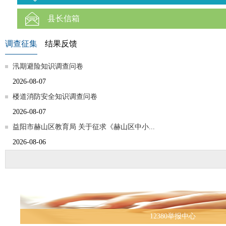
县长信箱
调查征集
结果反馈
汛期避险知识调查问卷
2026-08-07
楼道消防安全知识调查问卷
2026-08-07
益阳市赫山区教育局 关于征求《赫山区中小...
2026-08-06
12380举报中心