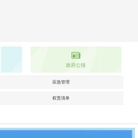
政府公报
应急管理
权责清单