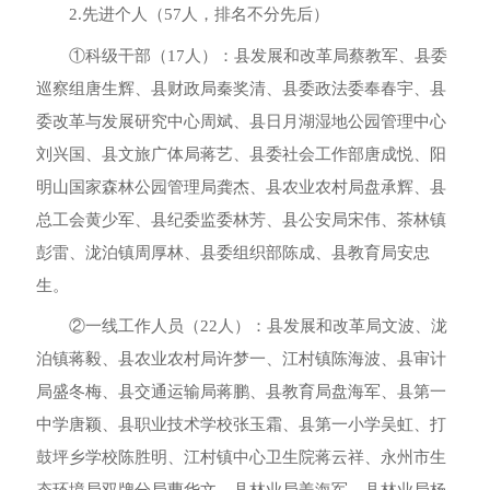
2.先进个人（57人，排名不分先后）
①科级干部（17人）：县发展和改革局蔡教军、县委
巡察组唐生辉、县财政局秦奖清、县委政法委奉春宇、县
委改革与发展研究中心周斌、县日月湖湿地公园管理中心
刘兴国、县文旅广体局蒋艺、县委社会工作部唐成悦、阳
明山国家森林公园管理局龚杰、县农业农村局盘承辉、县
总工会黄少军、县纪委监委林芳、县公安局宋伟、茶林镇
彭雷、泷泊镇周厚林、县委组织部陈成、县教育局安忠
生。
②一线工作人员（22人）：县发展和改革局文波、泷
泊镇蒋毅、县农业农村局许梦一、江村镇陈海波、县审计
局盛冬梅、县交通运输局蒋鹏、县教育局盘海军、县第一
中学唐颖、县职业技术学校张玉霜、县第一小学吴虹、打
鼓坪乡学校陈胜明、江村镇中心卫生院蒋云祥、永州市生