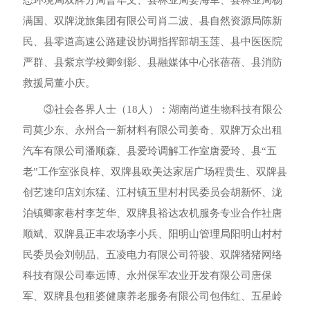
态环境局双牌分局曹华文、县林业局姜海军、县林业局杨
满国、双牌泷旅集团有限公司肖二波、县自然资源局陈新
民、县零道高速公路建设协调指挥部胡玉莲、县中医医院
严群、县紫京学校卿剑影、县融媒体中心张蓓蓓、县消防
救援局董小庆。
③社会各界人士（18人）：湖南尚道生物科技有限公
司莫少东、永州合一新材料有限公司姜奇、双牌万众出租
汽车有限公司潘顺森、县爱玲调解工作室唐爱玲、县“五
老”工作室张良梓、双牌县欧美达家居广场程贵生、双牌县
创艺速印店刘东猛、江村镇五里村村民委员会胡新怀、泷
泊镇卿家巷村李芝华、双牌县裕达农机服务专业合作社唐
顺斌、双牌县正丰农场李小兵、阳明山管理局阳明山村村
民委员会刘朝品、五凌电力有限公司符骏、双牌猪猪网络
科技有限公司奉远博、永州保军农业开发有限公司唐保
军、双牌县包租婆健康养老服务有限公司包伟红、五星岭