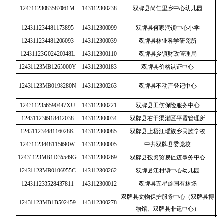
12431123083587061M
143112300238
双牌县尚仁里乡中心幼儿园
124311234481173895
143112300099
双牌县何家洞镇中心小学
124311234481206093
143112300039
双牌县林业科学研究所
12431123G02420048L
143112300110
双牌县乡镇财政管理局
12431123MB1265000Y
143112300183
双牌县价格认证中心
12431123MB0198280N
143112300263
双牌县不动产登记中心
1243112356590447XU
143112300221
双牌县工伤保险服务中心
124311236918412038
143112300034
双牌县右干渠灌区平霞管理所
12431123448116028K
143112300085
双牌县上梧江瑶族乡民族学校
12431123448115690W
143112300005
中共双牌县委党校
12431123MB1D35549G
143112300269
双牌县投资贸易促进事务中心
12431123MB0196955C
143112300262
双牌县江村镇中心幼儿园
124311233528437811
143112300012
双牌县五星岭国有林场
双牌县文物保护服务中心（双牌县博
12431123MB1B502459
143112300278
物馆、双牌县非遗中心）