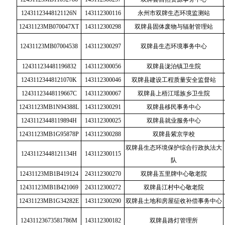
12431123448121126N
143112300116
永州市双牌生态环境监测站
12431123MB070047XT
143112300298
双牌县固体废物与辐射管理站
12431123MB07004538
143112300297
双牌县生态环境事务中心
124311234481196832
143112300056
双牌县泷泊镇卫生院
12431123448121070K
143112300046
双牌县建设工程质量安全监督站
12431123448119667C
143112300067
双牌县上梧江瑶族乡卫生院
12431123MB1N94388L
143112300291
双牌县移民事务中心
12431123448119894H
143112300025
双牌县就业服务中心
12431123MB1G95878P
143112300288
双牌县紫京学校
双牌县生态环境保护综合行政执法大
12431123448121134H
143112300115
队
12431123MB1B419124
243112300270
双牌县五里牌中心敬老院
12431123MB1B421069
243112300272
双牌县江村中心敬老院
12431123MB1G34282E
143112300290
双牌县土地和房屋征收补偿事务中心
12431123673581786M
143112300182
双牌县路灯管理所