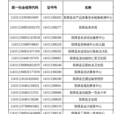
统一社会信用代码
证书号
名称
12431123395981949Y
143112300203
双牌县农产品质量安全检验检测中心
12431123MB1B50237E
143112300277
双牌县美术馆
12431123MB1G43381H
143112300286
双牌县农业综合服务中心
124311235889748843
143112300228
双牌县茶林镇中心幼儿园
12431123MB1L87119X
143112300292
双牌县农业综合行政执法大队
124311234481197470
143112300061
双牌县泷泊镇尚仁里卫生院
12431123MB0Q02202Y
143112300248
双牌县五星岭乡卫生院
12431123MB1E17763W
143112300280
双牌县信访事务中心
12431123G024203045
143112300180
双牌县交通运输管理所
12431123448121062Q
143112300041
双牌县规划事务中心
12431123448121353U
143112300086
双牌县泷泊镇第一完全小学
12431123448115826K
143112300029
双牌县文化馆
12431123738994160Q
143112300119
双牌县会计核算中心
12431123MB1Q41000B
143112300120
双牌县工资统一发放中心