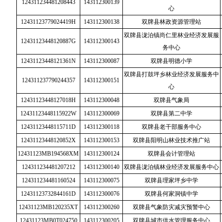
124311234481208443
143112300139
心
12431123779024419H
143112300138
双牌县林政资源管理站
双牌县泷泊镇尚仁里林业经济发展服
12431123448120887G
143112300143
务中心
12431123448121361N
143112300087
双牌县明德小学
双牌县打鼓坪乡林业经济发展服务中
124311237790244357
143112300151
心
12431123448127018H
143112300048
双牌县气象局
12431123448115922W
143112300069
双牌县第二中学
12431123448115711D
143112300118
双牌县老干部服务中心
12431123448120852X
143112300153
双牌县阳明山林业技术推广站
12431123MB194568XM
143112300124
双牌县会计管理站
124311234481207212
143112300140
双牌县泷泊镇林业经济发展服务中心
124311234481160524
143112300075
双牌县理家坪乡中学
12431123732844161D
143112300076
双牌县何家洞镇中学
12431123MB120235XT
143112300260
双牌县气象防灾减灾预警中心
12431123MB0T024750
143112300205
双牌县城市供水管理服务中心