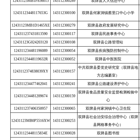
12431123MB1F856015
143112300289
双牌县人大信息中心
12431123448117653G
143112300100
双牌县何家洞镇蔡里口中心小学
12431123MB1D1465XE
143112300279
双牌县政府发展研究中心
124311237431813590
143112300117
双牌县民政事务中心
12431123G024203120
143112300108
双牌县公路管理站
124311234481196089
143112300054
双牌县疾病预防控制中心
12431123448119632R
143112300052
双牌县中医医院
中共双牌县委党史研究室（双牌县地
1243112374838039XY
143112300157
方志编纂室）
124311234477462041
143112300241
双牌县公路建设养护中心
双牌县食品质量安全监督检测检验中
124311234481209674
143112300159
心
124311237406350957
143112300065
双牌县何家洞镇中心卫生院
双牌县社会治安综合治理中心（双牌
12431123MB0P5516XW
143112300253
县网格事务中心）
12431123448115834E
143112300028
双牌县图书馆