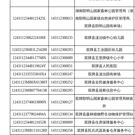
湖南阳明山国家森林公园管理局（湖
12431123448121425L
143112300013
南阳明山国家级自然保护区管理局、
双牌县阳明山国有林场）
12431123062224106E
143112300235
双牌县泷泊镇中心幼儿园
12431123MB1L254280
143112300293
双牌县工业园区幼儿园
12431123448117768N
143112300089
双牌县五里牌镇中心小学
12431123448119624Y
143112300051
双牌县人民医院
1243112335555810X4
143112300247
双牌县泷泊国有林场
12431123MB0X61380T
143112300252
双牌县全民健身服务中心
12431123MB0779413B
143112300295
双牌县巡察信息中心
双牌阳明山国家森林公园管理局财政
12431123740633890N
143112300127
所
12431123779024494A
143112300134
双牌县森林植物野生动物保护管理站
12431123448121652R
143112300009
双牌县住房保障服务中心
12431123MB1116128D
143112300258
双牌县民兵武器装备仓库服务中心