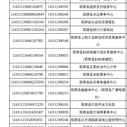
12431123680310407C
143112300195
双牌县国库支付核算中心
12431123MB0R92464Y
143112300249
双牌县水运事务中心
12431123MB11263345
143112300200
双牌县社会经济调查队
12431123MB1126326A
143112300207
双牌县统计计算机站
双牌县上梧江乡林业经济发展服务中
124311234481207992
143112300146
心
双牌县妇幼保健计划生育服务中心
124311234481196164
143112300055
（双牌县妇幼保健院）
12431123448123084F
143112300084
双牌县五星岭乡中心小学
12431123006622679K
143112300015
双牌县农机事务中心
12431123MB0Q53595G
143112300254
双牌县机关事务服务中心
双牌县融媒体中心（双牌县广播电视
12431123687402179D
143112300213
台）
12431123320697222D
143112300245
双牌县打鼓坪乡卫生院
12431123G024202407
143112300050
双牌县医疗保障事务中心
12431123352839205C
143112300246
双牌县日月湖国家湿地公园管理中心