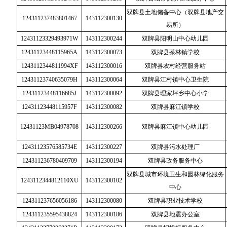
双牌县土地储备中心（双牌县地产交
124311237483801467
143112300130
易所）
12431123329493971W
143112300244
双牌县阳明山中心幼儿园
12431123448115965A
143112300073
双牌县茶林镇学校
1243112344811994XF
143112300016
双牌县农村经营服务站
12431123740635079H
143112300064
双牌县江村镇中心卫生院
12431123448116685J
143112300092
双牌县理家坪乡中心小学
12431123448115957F
143112300082
双牌县麻江镇学校
12431123MB04978708
143112300266
双牌县麻江镇中心幼儿园
12431123576585734E
143112300227
双牌县污水处理厂
124311236780409709
143112300194
双牌县政务服务中心
双牌县城市环境卫生和园林绿化服务
1243112344812110XU
143112300102
中心
124311237656056186
143112300080
双牌县职业技术学校
124311235595438824
143112300186
双牌县地震办公室