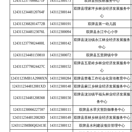
12431123770068271P
143112300173
双牌县招投标服务中心
双牌县理家坪乡林业经济发展服务中
12431123448120764F
143112300144
心
12431123682814772B
143112300191
双牌县第一幼儿园
12431123448123076L
143112300094
双牌县永江中心小学
双牌县泷泊镇永江林业经济发展服务
12431123779024400L
143112300142
中心
124311234481159810
143112300072
双牌县五里牌镇中学
双牌县五星岭乡林业经济发展服务中
12431123779024427C
143112300152
心
12431123MB1A2998XN
143112300284
双牌县禁毒工作社会化宣传教育中心
1243112344812081XD
143112300148
双牌县麻江乡林业经济发展服务中心
双牌县泷泊镇平福头林业经济发展服
124311234481208368
143112300150
务中心
124311230066227597
143112300111
双牌县水旱灾害防御事务中心
12431123448120828D
143112300149
双牌县茶林乡林业经济发展服务中心
12431123MB0Q02413E
143112300112
双牌县水利建设项目管理中心