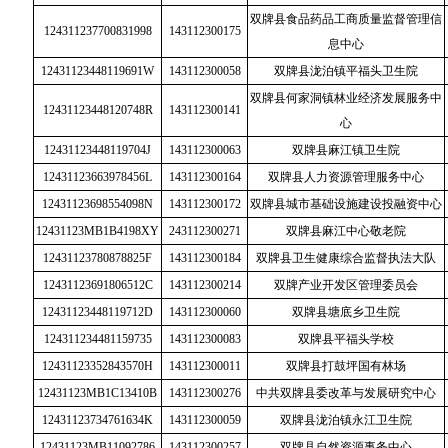
双牌县食品药品工商质量监督管理信
124311237700831998
143112300175
息中心
12431123448119691W
143112300058
双牌县泷泊镇平福头卫生院
双牌县何家洞镇林业经济发展服务中
12431123448120748R
143112300141
心
12431123448119704J
143112300063
双牌县麻江镇卫生院
12431123663978456L
143112300164
双牌县人力资源管理服务中心
12431123698554098N
143112300172
双牌县城市基础设施建设投融资中心
12431123MB1B4198XY
243112300271
双牌县麻江中心敬老院
12431123780878825F
143112300184
双牌县卫生健康综合监督执法大队
12431123691806512C
143112300214
双牌产业开发区管理委员会
12431123448119712D
143112300060
双牌县塘底乡卫生院
124311234481159735
143112300083
双牌县平福头学校
12431123352843570H
143112300011
双牌县打鼓坪国有林场
12431123MB1C13410B
143112300276
中共双牌县委改革与发展研究中心
12431123734761634K
143112300059
双牌县泷泊镇永江卫生院
12431123MB11092786
143112300257
双牌县自然资源事务中心