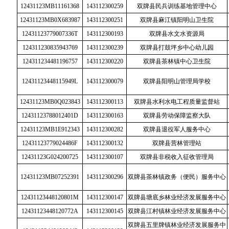
12431123MB11161368
143112300259
双牌县民兵训练基地管理中心
12431123MB0X683987
143112300251
双牌县麻江镇阳明山卫生院
12431123779007336T
143112300193
双牌县水文水资源局
124311230835943769
143112300239
双牌县打鼓坪乡中心幼儿园
124311234481196757
143112300220
双牌县茶林镇中心卫生院
12431123448115949L
143112300079
双牌县阳明山管理局学校
12431123MB0Q023843
143112300113
双牌县水利水电工程质量监督站
12431123788012401D
143112300163
双牌县劳动保障监察大队
12431123MB1E912343
143112300282
双牌县退役军人服务中心
12431123779024486F
143112300132
双牌县营林管理站
12431123G024200725
143112300107
双牌县非税收入征收管理局
12431123MB07252391
143112300296
双牌县茶林镇政务（便民）服务中心
12431123448120801M
143112300147
双牌县塘底乡林业经济发展服务中心
12431123448120772A
143112300145
双牌县江村镇林业经济发展服务中心
双牌县五里牌镇林业经济发展服务中