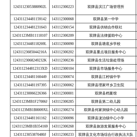
12431123053880902L
143112300223
双牌县滨江广场管理所
124311234481159142
143112300068
双牌县第一中学
124311234481231643
143112300154
双牌县供销合作联社
12431123MB11118107
143112300209
双牌县法律援助中心
12431123448118269L
143112300090
双牌县塘底乡学校
12431123685044216A
143112300202
双牌县重点项目服务中心
12431123068249232K
143112300236
双牌县生活垃圾处理场
1243112344812313XD
143112300104
双牌县市场服务中心
124311234481160449
143112300074
双牌县江村镇中学
124311234481197395
143112300062
双牌县理家坪乡卫生院
124311230066226366
143112300001
双牌县档案馆
12431123MB1F27006J
143112300285
双牌县第二幼儿园
12431123MB1B8009XL
143112300274
双牌县何家洞镇中心幼儿园
124311234481161162
143112300096
双牌县泷泊镇中心小学
12431123MB1B354169
143112300268
双牌县旅游发展服务中心
12431123053870480J
143112300233
双牌县文化市场综合行政执法大队