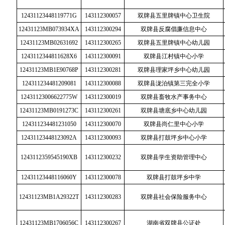
12431123448119771G
143112300057
双牌县五里牌镇中心卫生院
12431123MB073934XA
143112300294
双牌县反腐倡廉信息中心
12431123MB02631692
143112300265
双牌县五里牌镇中心幼儿园
1243112344811628X6
143112300091
双牌县江村镇中心小学
12431123MB1E90768P
143112300281
双牌县理家坪乡中心幼儿园
124311234481209081
143112300088
双牌县泷泊镇第三完全小学
12431123006622775W
143112300019
双牌县畜牧水产事务中心
12431123MB0191273C
143112300261
双牌县塘底乡中心幼儿园
124311234481231050
143112300070
双牌县尚仁里中心小学
12431123448123092A
143112300093
双牌县打鼓坪乡中心小学
1243112359545190XB
143112300232
双牌县学生资助管理中心
12431123448116060Y
143112300078
双牌县打鼓坪乡中学
12431123MB1A29322T
143112300283
双牌县社会保险服务中心
12431123MB1706056C
143112300267
湖南省双牌县公证处