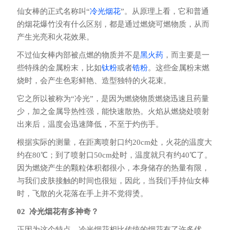
仙女棒的正式名称叫“
冷光烟花
”。从原理上看，它和普通
的烟花爆竹没有什么区别，都是通过燃烧可燃物质，从而
产生光亮和火花效果。
不过仙女棒内部被点燃的物质并不是
黑火药
，而主要是一
些特殊的金属粉末，比如
钛粉
或者
锆粉
。这些金属粉末燃
烧时，会产生色彩鲜艳、造型独特的火花束。
它之所以被称为“冷光”，是因为燃烧物质燃烧迅速且药量
少，加之金属导热性强，能快速散热。火焰从燃烧处喷射
出来后，温度会迅速降低，不至于灼伤手。
根据实际的测量，在距离喷射口约20cm处，火花的温度大
约在80℃；到了喷射口50cm处时，温度就只有约40℃了。
因为燃烧产生的颗粒体积都很小，本身储存的热量有限，
与我们皮肤接触的时间也很短，因此，当我们手持仙女棒
时，飞散的火花落在手上并不觉得烫。
02 冷光烟花有多神奇？
正因为这个特点，冷光烟花相比传统的烟花有了许多优