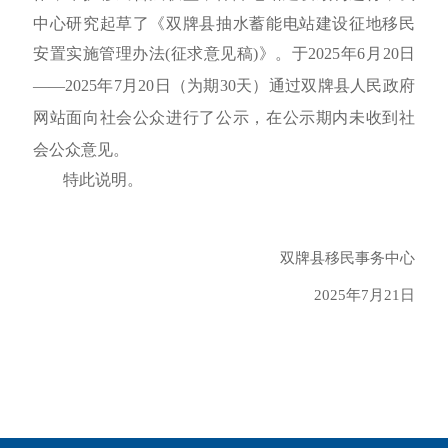
中心研究起草了
《双牌县抽水蓄能电站建设征地移民
安置实施管理办法
(征求意见稿)
》
。于202
5
年
6
月
20
日
——202
5
年
7
月
20
日（为期
30天）通过双牌县人民政府
网站面向社会公众进行了公示，在公示期内未收到社
会公众意见。
特此说明。
双牌县移民事务中心
2025年7月21日