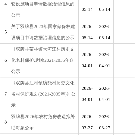
4
套设施项目申请数据治理信息的
05-14
05-14
公示
关于双牌县2023年国家储备林建
2026-
2026-
5
设项目申请数据治理信息的公示
05-14
05-14
《双牌县茶林镇大河江村历史文
2026-
2026-
6
化名村保护规划(2021-2035年)》
04-01
04-01
公示
《双牌县江村镇访尧村历史文化
2026-
2026-
7
名村保护规划(2021-2035年)》公
04-01
04-01
示
双牌县2026年农村危房改造拟补
2026-
2026-
8
助对象公示
03-27
03-27