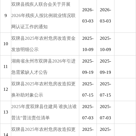
双牌县残疾人联合会关于开展
2026-
2026-
9
2026年残疾人按比例就业情况联
03-03
03-03
网认证工作的通知
双牌县2025年农村危房改造资金
2025-
2025-
10
发放明细公示
10-09
10-09
湖南省永州市双牌县2026年引进
2025-
2025-
11
急需紧缺人才公告
09-19
09-19
双牌县2025年农村危房改造拟更
2025-
2025-
12
换补助对象公示
07-15
07-15
2025年度双牌县住建局 谁执法谁
2025-
2025-
13
普法”普法责任清单
07-03
07-03
双牌县2025年农村危房改造拟更
2025-
2025-
14