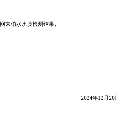
网末梢水水质检测结果。
20
24
年
12
月
20