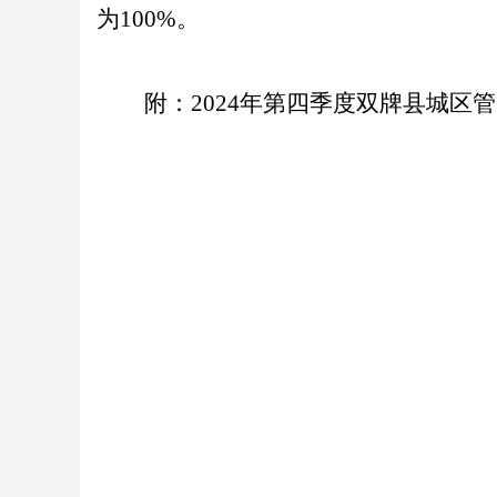
为
100%。
附：
20
24
年
第四
季度双牌县城区管