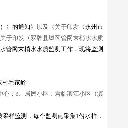
版）
〉
的通知
》以及
《关于印发
〈永州市
《关于印发
〈
双牌县城区管网末梢水水质
水管网末梢水水质监测
工作
，现将
监测
双村毛家岭
。
中心；
3、居民小区：君临滨江小区（滨
质采样监测，每个监测点采集1份水样，