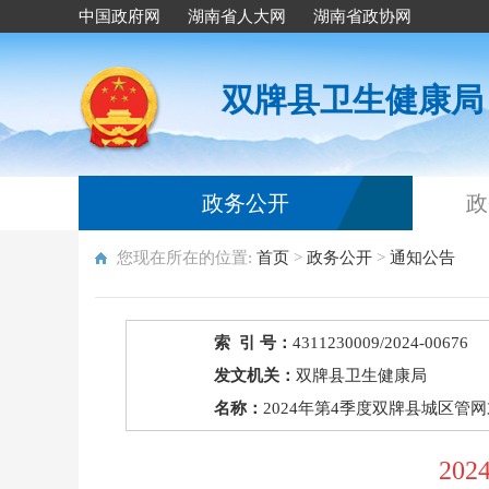
中国政府网
湖南省人大网
湖南省政协网
双牌县卫生健康局
政务公开
政
您现在所在的位置:
首页
>
政务公开
>
通知公告
索 引 号：
4311230009/2024-00676
发文机关：
双牌县卫生健康局
名称：
2024年第4季度双牌县城区管
20