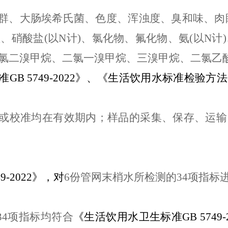
群、
大肠埃希氏菌、
色度
、
浑浊度、臭和味、肉
盐、硝酸盐
(以N计)
、氯化物、氟化物、氨
(以N计)
氯二溴甲烷、二氯一溴甲烷、
三溴甲烷、
二氯乙
准
GB 5749-20
22
》、《生活饮用水标准检验方法
或校准均在有效期内；样品的采集、保存、运输
9-20
22
》，对
6份管网末梢水所检测的3
4
项指标
3
4
项指标均符合
《生活饮用水卫生标准
GB 5749-