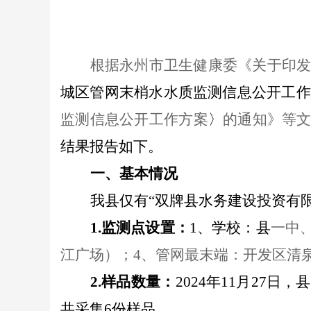
根据永州市卫生健康委《关于印
城区管网末梢水水质监测信息公开工作
监测信息公开工作方案
〉
的通知》
等
结果报告如下。
一、基本情况
我县仅有
“双牌县水务建设投资有限
1.监测点设置：
1、学校：县
一中
江广场）；4、管网最末端：
开发区清
2.样品数量：
20
24
年
11
月
27
日，县
共采集6份样品。