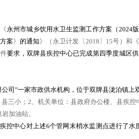
发
〈
永州市城乡饮用水卫生监测工作方案（
2024
方案〉的通知
》（永卫计发〔
2018〕15号）和
文件
要求，
双牌
县疾控中心已完成第
四
季度城区供
公司”
一
家市政供水机构，位于双牌县泷泊镇上
、县
三小
；
2、机关单位：县
政府
办公楼、县疾控
泉岩加油站
。
疾控中心对上述
6个管网末梢水监测点进行了水