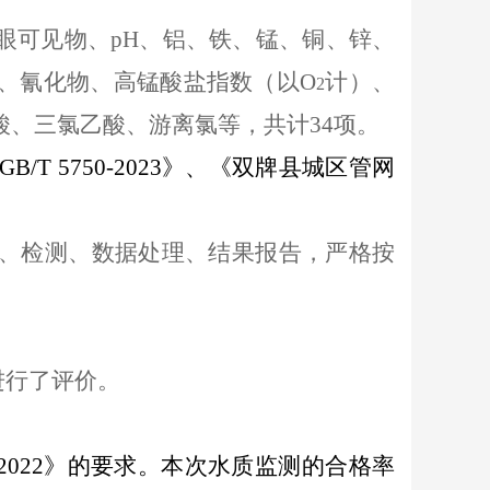
眼可见物、
p
H、铝、铁、锰、铜、锌、
、氰化物、
高锰酸盐指数（以
O
计）
、
2
酸、三氯乙酸、
游离氯等，共计
3
4
项。
GB/T 5750-20
23
》、《双牌县城区管网
、检测、数据处理、结果报告，严格按
进行了评价。
20
22
》的要求。本次水质监测的合格率