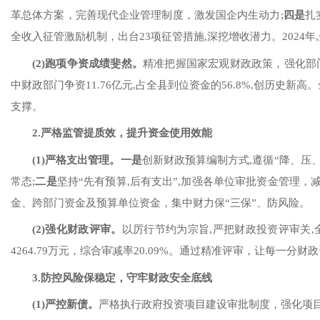
革总体方案
，
完善现代企业管理制度
，
激发国企内生动力
;
四
是
扎
全收入征管激励机制，
出台
23项征管措施,
深挖增收潜力
。
2024年
(2)
跑项争资成绩斐然
。
精准
把握
国家宏观财政政策，
强化部
中
财政部门争资
11.76
亿元
,占
全县到位
资金的
56.8
%
,创历史新高
。
支撑
。
2.
严格监管提质效，提升资金使用效能
(1)
严
格支出管理
。
一
是
创新财政预算编制方式
,
遵循
“降、压
常态;
二
是
坚持
“先有预算,后有支出”,
加强各单位审批资金管理，
金、跨部门资金及
预算
单位资金
，
集中财力保
“
三保
”
、
防风险
。
(2)
强化财政评审
。
以厉行节约为宗旨
,严把
财政投资评审关
,
4264.79万元，综合审减率20.09%
。
通过精准评审，
让每一分财政
3.
防控风险保稳定，守牢财政安全底线
(1)
严控新债
。
严格执行政府投资项目建设审批制度，强化
项