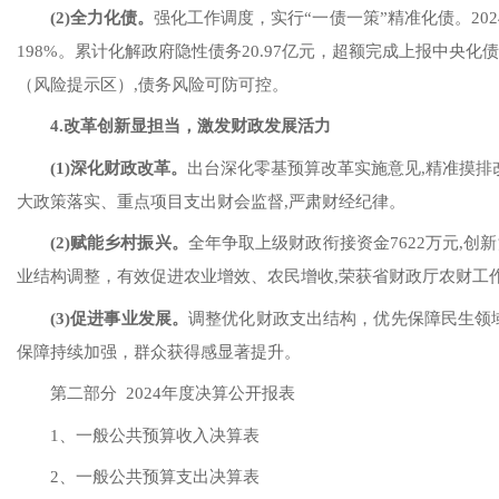
(2)
全力
化债
。
强化工作调度，
实行
“一债一策”
精准化债
。
202
198
%。累计化解
政府
隐性债务
20.97
亿元，超额完成上报中央化
（风险提示区）,债务风险可防可控。
4.
改革创新显担当，激发财政发展活力
(1)
深化财政改革
。
出台
深化
零基预算改革实施意见
,精准摸
大政策落实、重点项目支出财会监督
,严肃财经纪律。
(2)
赋能乡村振兴
。
全年
争取
上级财政衔接资金
7622万元,
创新
业
结构调整
，有效促进农业增效、农民增收
,
荣获省财政厅农财工
(3)促进
事业发展
。
调整
优化
财政
支出结构，优先保障民生
领
保障
持续加强
，群众获得感显著提升。
第二部分
2024年
度决算公开报表
1、一般公共预算收入决算表
2、一般公共预算支出决算表