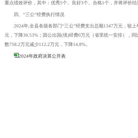
重点绩效评价，其中：优秀
5个、良好
3
个
、
合格
1
个，并将评价结
四、
“三公”经费执行情况
2024年
,全县各级各部门“三公”经费支出总额
1347
万元，
较上
元，下降
30.53
%；因公出国(境)经费
0
万元
（
省
里
统一安排
）
，同
数
7
58.2万元
减少
112.2
万元，下降
14.8
%。
2024年政府决算公开表