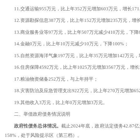
1
1
.交通运输
955
万元，比上年
352
万元
增加
603
万元，
增长
171
1
2
.资源勘探信息
387
万元，比上年
152
万元
增加
235
万元，
增
1
3
.商业服务业等
97
万元，比上年
507
万元减少
410
万元，下降
14.
金融
0
万元，比上年
10
万元
减少
10
万元，
下降
100
%；
1
5
.自然资源海洋气象
197
万元，比上年
35
万元
增加
142
万元，
1
6
.住房保障
4592
万元，比上年
1025
万元
增加
3567
万元，
增长
1
7
.粮油物资储备
252
万元，
与
上年
持平
；
1
8
.灾害防治及应急管理支出
922
万元，比上年
270
万元
增加
65
1
9
.
其他收入
3
万元，比上年
0
万元
增加
3
万元。
二、举借政府债务情况说明
政府性债务总体情况
。
截止
2024年底，政府法定债务42.87
158%，处于风险提示区（第三档）。