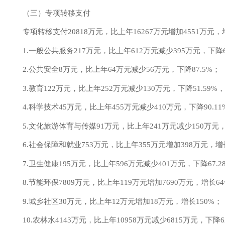
（三）专项转移支付
专项转移支付
20818
万元，比上年
16267
万元
增加
4551
万元，
1.一般公共服务
217
万元，比上年
612
万元
减少
395
万元，
下降
2.公共安全
8
万元，比上年
64
万元
减少
56
万元，
下降
87.5
%；
3
.教育
122
万元，比上年
252
万元
减少
130
万元，
下降
51.59
%
，
4
.科学技术
45
万元，比上年
455
万元
减少
410
万元，
下降
90.11
5
.文化旅游体育与传媒
91
万元，比上年
241
万元减少
150
万元
6
.社会保障和就业
753
万元，比上年
355
万元
增加
398
万元，
增
7
.卫生健康
195
万元，比上年
596
万元
减少
401
万元，
下降
67.2
8
.节能环保
7809
万元，比上年
119
万元
增加
7690
万元，
增长
6
9
.城乡社区
30
万元，比上年
12
万元
增加
18
万元，
增长
150%
；
1
0
.农林水
4143
万元，比上年
10958
万元
减少
6815
万元，
下降
6