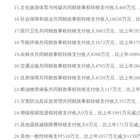
15.文化旅游体育与传媒共同财政事权转移支付收入
460
万元
16.社会保障和就业共同财政事权转移支付收入
10636
万元，
17.医疗卫生共同财政事权转移支付收入
3003
万元，比上年
29
18.节能环保共同财政事权转移支付收入
1672
万元，比上年
17
19.农林水共同财政事权转移支付收入
9398
万元，比上年
1
099
20.交通运输共同财政事权转移支付收入
4765
万元，比上年
28
21.住房保障共同财政事权转移支付收入
4559
万元，比上年
26
22.粮油物资储备共同财政事权转移支付收入
117
万元，比上
23.灾害防治及应急管理共同财政事权转移支付收入
355
万元
24.增值税留抵退税转移支付收入
0
万元，比上年
1991
万元
减
25.其他退税减税降费转移支付收入
0
万元，比上年
171
万元
减
26.其他一般性转移支付
518
万元，比上年
1657
万元
减少
1139