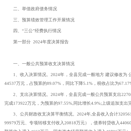
二、举借政府债务情况
三、预算绩效管理工作开展情况
四、
“三公”经费执行情况
第一部分
2024年
度决算报告
一、一般公共预算收支决算情况
1、收入决算情况。
2024年
，全县完成一般地方 建议修改为 
44537
万元，占预算的
89.07
%，同比
下降
5.1
%，税收占比为
67.17
2、支出决算情况。
2024年
，全县完成一般公共预算支出
2270
完成
173922
万元，为预算的
97.55
%,同比增长
4.9
%;上级追加支出
3、公共财政收支决算平衡情况。
2024年
,全县收入
合计
32056
9
9979
万元、专项转移支付收入
20818
万元），债券转贷收入
4406