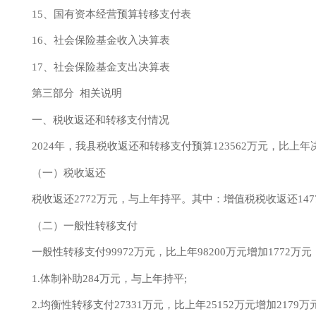
15、国有资本经营预算转移支付表
16、社会保险基金收入决算表
17、社会保险基金支出决算表
第三部分
相关说明
一、税收返还和转移支付情况
2024年
，我县税收返还和转移支付预算
123562
万元，比上年
（一）税收返还
税收返还
2772
万元，与上年
持平
。其中：增值税税收返还
14
（二）一般性转移支付
一般性转移支付
99972
万元，比上年
98200
万元
增加
1772
万元
1.体制补助284万元，与上年持平;
2.均衡性转移支付
27331
万元，比上年
25152
万元
增加
2179
万