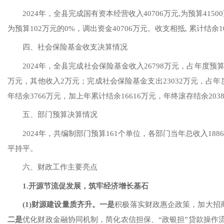
2024年
，全县完成国有资本经营收入
40706
万元
,为预算
41500
为预算
102
万元的
0
%，调出资金
40706
万元。收支相抵
, 累计结余
1
四、社会保险基金收支决算情况
2024年
，全县完成社会保险基金收入
2
6798
万元，占年度预
万元，其他收入
2万
元；完成社会保险基金支出
2
3032
万元，占年
年结余
3766
万元，加上年累计结余
16616万元，年终滚存结余
203
五、部门预算决算情况
202
4
年
，共编制部门预算
161
个
单位
，各部门当年
总
收入
1886
平
持平
。
六、财政工作主要亮点
1.
开源节流促发展，筑牢经济增长基石
(1)
财源建设
量质
齐
升
。一是
积极落实财政惠企政策
，
加大招
二是
优化财政金融协同机制，
简化农信担保、
“政银担”贷款操作流