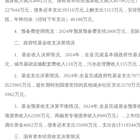
预算收入调入
4662
万元、国有资本经营预算收入调入
40706
万元）
2
27044
万元，债务还本支出
39510
万元
,上解支出3
313
万元，安排
抵，年终结余
（结转下年支出）
46188
万元
。
4、预备费使用情况：
2024年
预算预备费安排
2000万元，实际
二、政府性基金收支决算情况
1、基金收入决算情况。
2024年
，全县完成县本级政府性基
元，城市基础设施配套费收入
118
万元，污水处理费收入
155
万元
2、基金支出决算情况。
2024年
,全县完成政府性基金支出
787
出
23905
万元，
超长期特别国债安排的其他城乡社区支出
3270
万
5962
万元。
3、基金预算收支决算平衡情况。
2024年
,全县完成基金预算
项债券收入
622
00万元、再融资专项债券
收入
8900
万元），上年结
调出
资金
4662
万元，债务还本支出
35090
万元，支出合计
1
18544
三、国有资本经营收支决算情况