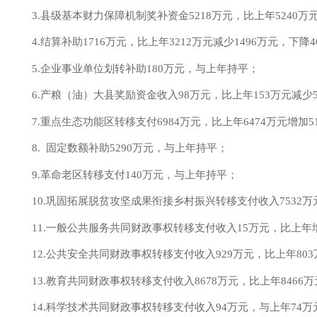
3.县级基本财力保障机制奖补资金
5218
万元，比上年
5240
万
4.结算补助
1716
万元，比上年
3212
万元
减少
1496
万元，
下降
4
5.企业事业单位划转补助180万元，与上年持平；
6.产粮（油）大县奖励资金收入
98
万元，比上年
153
万元
减少
7.重点生态功能区转移支付
6984
万元，比上年
6474
万元增加
5
8. 固定数额补助
5290
万元，
与
上年
持平
；
9.革命老区转移支付140万元，与上年持平；
10.巩固拓展脱贫攻坚成果衔接乡村振兴转移支付收入
7532
万
11.一般公共服务共同财政事权转移支付收入
15万元，比上年
12.公共安全共同财政事权转移支付收入
929
万元，比上年
803
13.教育共同财政事权转移支付收入
8678
万元，比上年
8466
万
14.科学技术共同财政事权转移支付收入
94
万元，
与
上年
74
万