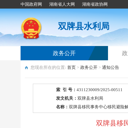
中国政府网
湖南省人大网
湖南省政协网
双牌县水利局
政务公开
政
您现在所在的位置:
首页
>
政务公开
>
通知公告
索 引 号：
4311230009/2025-00511
发文机关：
双牌县水利局
名称：
双牌县移民事务中心移民避险
双牌县移