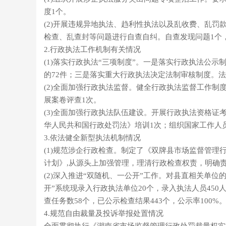
度1个。
(2)开展违规异地执法、趋利性执法以及乱收费、乱
检查、乱查封等问题进行自查自纠。自查发现问题1个
2.行政执法工作机制有关情况
(1)落实行政执法“三项制度”。一是落实行政执法公示
的72件；三是落实重大行政执法决定法制审核制度。法制
(2)全面加强行政执法监督。健全行政执法监督工作制
展案卷评查1次。
(3)全面加强行政执法队伍建设。开展行政执法资格
华人民共和国行政处罚法》培训1次；组织国家工作人员
3.依法健全新型执法机制情况
(1)规范涉企行政检查。制定了《双牌县市场监督管理
计划》,从源头上加强管理，理清行政检查权责，明确
(2)深入推进“双随机、一公开”工作。对县直相关单
开”系统现录入行政执法单位20个，录入执法人员45
查任务数58个，已公示检查结果443个，公示率100%
4.规范自由裁量及投诉举报处置情况