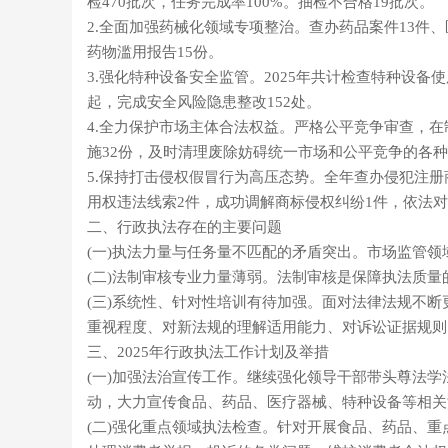
检470批次，任务完成率100%。抽检不合格19批次。
2.全面加强药械化领域专项整治。查办药品案件13件、
药物滥用报告15份。
3.强化特种设备安全监管。2025年共计检查特种设备
起，完成安全风险隐患整改152处。
4.全力保护市场主体合法权益。严格公平竞争审查，在
施32份，及时清理废除妨碍统一市场和公平竞争的各
5.保持打击侵权假冒行为高压态势。全年查办侵犯注
用权违法线索2件，成功调解商标侵权纠纷1件，依法
二、行政执法存在的主要问题
(一)执法力量与任务量不匹配的矛盾突出。市场监管
(二)法制审核专业力量薄弱。法制审核是保障执法质
(三)系统性、针对性培训有待加强。面对法律法规不
重视程度、对新法规的理解适用能力、对诉讼证据规则
三、2025年行政执法工作计划及举措
(一)加强法治宣传工作。继续强化领导干部带头尊法
动，大力宣传食品、药品、医疗器械、特种设备等相关
(二)强化重点领域执法检查。针对开展食品、药品、重