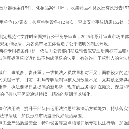
医疗器械案件5件、化妆品案件10件。收集药品不良反应有效报告15
使用单位167家次，检查特种设备412台次，查出安全事故隐患152处
制定规范性文件时全面推行公平竞争审查，2025年累计审查市场主体
种规定和做法，为各类市场主体营造了公平透明的制度环境。
册商标专用权案件1起，依法向公安部门移送销售假冒注册商标商品犯
对1件商标侵权投诉作出不构成侵权的认定，有效维护了权利人的合法
领域广、事项多、责任重，一线执法人员数量相对不足，面临较大的监
量的关键环节。目前，我局专职法制审核人员数量不足，尤其缺乏兼
断更新、执法要求日益提高的新形势，现有的业务培训在频次、深度
的把握水平仍需通过持续、精准的培训予以强化。
学法守法用法，提升干部队伍运用法治思维和法治方式能力。持续落实
法律法规，加快形成市场监管良好法治氛围。
点工业产品质量安全、特种设备等重点领域开展专项执法行动，加强民