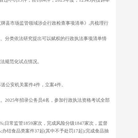
罚13件，轻罚64件；2025年度，12345共投诉举
双牌县市场监管领域涉企行政检查事项清单》,共梳理行
域、分类依法研究提出可以赋权的行政执法事项清单情
执法规范化试点情况。
送公安机关案件4件，立案4件。
2025年招录公务员4名，参加行政执法资格考试全部
%;日常监管1859家次，完成风险分级1847家次，监督
;办结食品类案件37起(其中不予处罚17起);完成食品抽