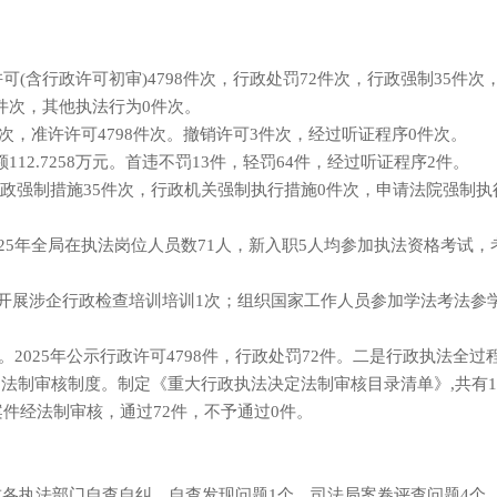
许可(含行政许可初审)4798件次，行政处罚72件次，行政强制35件次
件次，其他执法行为0件次。
0件次，准许许可4798件次。撤销许可3件次，经过听证程序0件次。
112.7258万元。首违不罚13件，轻罚64件，经过听证程序2件。
政强制措施35件次，行政机关强制执行措施0件次，申请法院强制执
25年全局在执法岗位人员数71人，新入职5人均参加执法资格考试，考试
。
开展涉企行政检查培训培训1次；组织国家工作人员参加学法考法参学
2025年公示行政许可4798件，行政处罚72件。二是行政执法全过
定法制审核制度。制定《重大行政执法决定法制审核目录清单》,共有
件案件经法制审核，通过72件，不予通过0件。
要求各执法部门自查自纠，自查发现问题1个，司法局案卷评查问题4