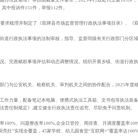
法及基准》等自由裁量文件要求，2025年行政处罚立案103件，首违不
件，其中投诉件151件，举报112件。
根据要求梳理并制定了《双牌县市场监督管理行政执法事项目录》、《
街道行政执法事项的法制审核，指导、监督同级有关行政部门分区
况。完善赋权事项评估和动态调整情况。组织开展乡镇、街道行政
门与公安机关、检察机关、审判机关之间的协作配合，2025年度移
工作力量，配备笔记本电脑、便携式执法工具箱、文书包等执法装备。
法责任制规定》,建立健全行政执法责任追究、尽职免予问责机制。
100%、问题整改率100%,企业日管控、周排查、月调度覆盖率100
厨亮灶”实现全覆盖，45家学校、幼儿园食堂“互联网+”覆盖率达100%