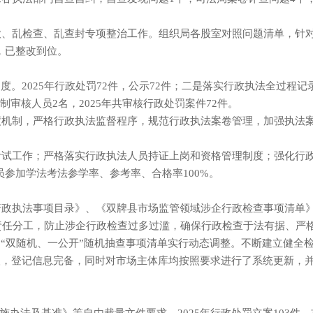
罚款、乱检查、乱查封专项整治工作。组织局各股室对照问题清单，针
，已整改到位。
制度。2025年行政处罚72件，公示72件；二是落实行政执法全过程
审核人员2名，2025年共审核行政处罚案件72件。
度机制，严格行政执法监督程序，规范行政执法案卷管理，加强执法案
证考试工作；严格落实行政执法人员持证上岗和资格管理制度；强化行
参加学法考法参学率、参考率、合格率100%。
行政执法事项目录》、《双牌县市场监管领域涉企行政检查事项清单》
责任分工，防止涉企行政检查过多过滥，确保行政检查于法有据、严
位的“双随机、一公开”随机抽查事项清单实行动态调整。不断建立健全
0人，登记信息完备，同时对市场主体库均按照要求进行了系统更新，并
。