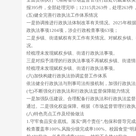
全面贯彻执行《湖南省市场监督管理行政处罚裁量权实施办
报395件，全部处理完毕；12315共263件，处理263
(五)健全完善行政执法工作体系情况
一是协调推进行政执法体制改革有关情况。2025年
政执法事项1204项，涉企行政检查事项63项；
二是乡镇、街道赋权有关工作有关情况。对赋权乡镇、
况。
经梳理未发现赋权乡镇、街道行政执法事项。
三是对拟予清理的行政执法事项不再赋权乡镇、街道情
经梳理未发现赋权乡镇、街道行政执法事项。
(六)加快构建行政执法协调监督工作体系
依法健全行政执法与刑事司法衔接机制，加强行政执法部
(七)不断强化行政执法和行政执法监督保障能力情况
一是加强队伍建设。合理配备行政执法和行政执法监督
通过。二是强化权益保障。根据《市场监督管理行政执
(八)特色亮点工作及经验做法
1.守牢食品安全底线。落实“两个责任”,包保和督导完成率
检查覆盖率100%,风险分级完成率100%。校园食堂“明