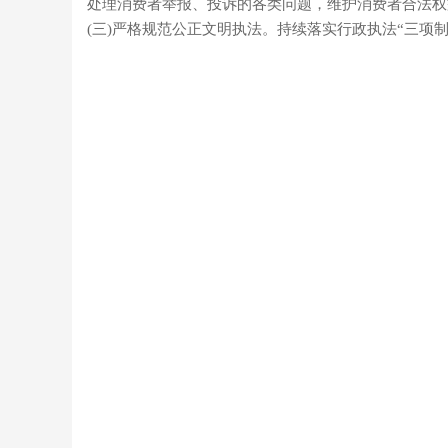
处理消费者举报、投诉的各类问题，维护消费者合法权
(三)严格规范公正文明执法。持续落实行政执法“三项
双牌县
202