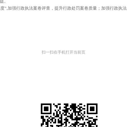
益。
制度”,加强行政执法案卷评查，提升行政处罚案卷质量；加强行政执
市场监督
6年1月
扫一扫在手机打开当前页