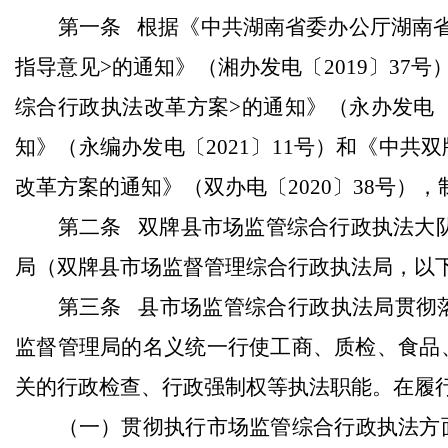
第一条
根据《中共湖南省委办公厅湖南
指导意见
>
的通知》（湘办发电〔
2019
〕
37
号
综合行政执法改革方案
>
的通知》（永办发电
知》（永编办发电〔
2021
〕
11
号）和《中共双
改革方案的通知》（双办电〔
2020
〕
38
号），
第二条
双牌县市场监管综合行政执法大
局（双牌县市场监督管理综合行政执法局，以
第三条
县市场监管综合行政执法局贯彻
监督管理局的名义统一行使工商、质检、食品
关的行政检查、行政强制权等执法职能。在履
（一）
贯彻执行市场监管综合行政执法方