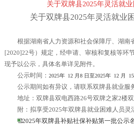
关于双牌县2025年灵活
关于
双牌县
202
5
年灵活就业
根据湖南省人力资源和社会保障厅、湖南
[2020]22号）规定，经申请、审核和复核等环
现予以公示，具体名单详见附件。
公示
时间：
202
5
年
12
月
8
日至
202
5
年
12
月
1
公示期间如有异议，请联系
双牌县
就业服
地址：
双牌县双电西路
26号双牌之家2楼
附：
拟享受
202
5
年
双牌县
就业困难人员
灵
2025年双牌县补贴社保补贴第一批公示