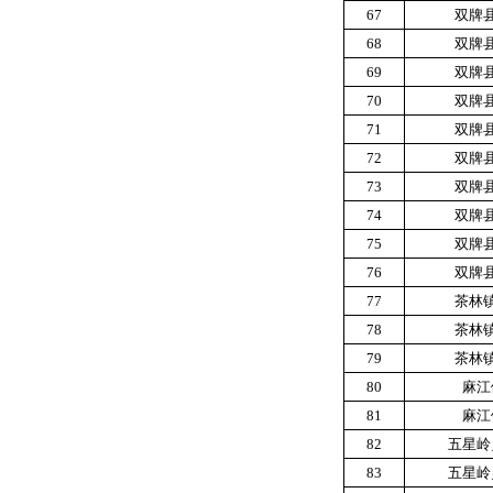
67
双牌
68
双牌
69
双牌
70
双牌
71
双牌
72
双牌
73
双牌
74
双牌
75
双牌
76
双牌
77
茶林
78
茶林
79
茶林
80
麻江
81
麻江
82
五星岭
83
五星岭