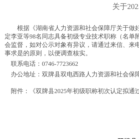
关于
20
根据《湖南省人力资源和社会保障厅关于做
定
李亚
等
98
名同志具备初级专业技术职称（名单
会监督，如对公示对象有异议，请通过来信、来
事求是的原则，以便调查核实。
联系电话：
0746-
7723662
办公地址：双牌县双电西路人力资源和社会保
附件：《双牌县
2025年初级职称初次认定拟通
双牌县人
202