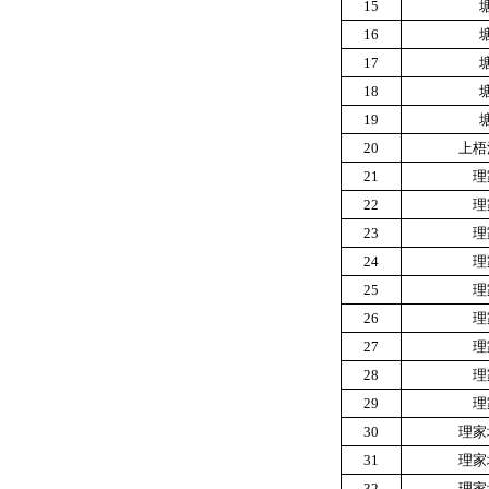
15
16
17
18
19
20
上梧
21
理
22
理
23
理
24
理
25
理
26
理
27
理
28
理
29
理
30
理家
31
理家
32
理家