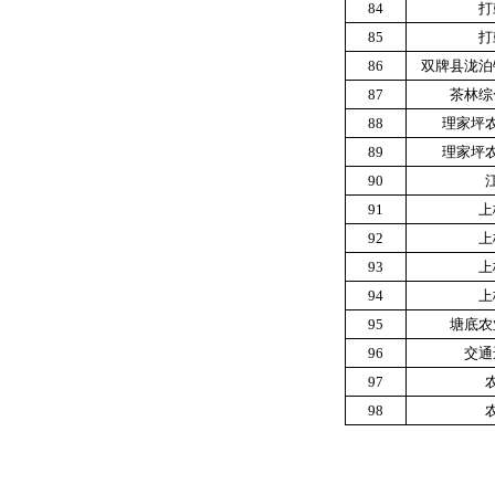
84
打
85
打
86
双牌县泷泊
87
茶林综
88
理家坪
89
理家坪
90
91
上
92
上
93
上
94
上
95
塘底农
96
交通
97
98