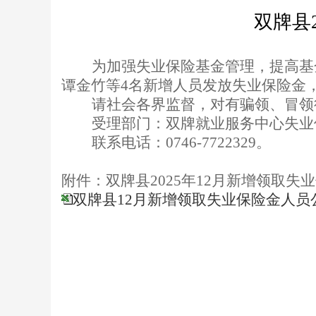
双牌县
为加强失业保险基金管理，提高基
谭金竹等
4
名新增人员发放失业保险金
请社会各界监督，对有骗领、冒领
受理部门：
双牌
就业服务中心失业
联系电话：
0746-
7722329
。
附件
：双牌县
2025年1
2
月新增领取失业
双牌县12月新增领取失业保险金人员
双