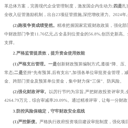
革总体方案
，
完善现代企业管理制度
，
激发国企内生动力
;
四
是
扎
全收入征管激励机制，
出台
23项征管措施,
深挖增收潜力
。
2024年
(2)
跑项争资成绩斐然
。
精准
把握
国家宏观财政政策，
强化部
中
财政部门争资
11.76
亿元
,占
全县到位
资金的
56.8
%
,创历史新高
。
支撑
。
2.
严格监管提质效，提升资金使用效能
(1)
严
格支出管理
。
一
是
创新财政预算编制方式
,
遵循
“降、压
常态;
二
是
坚持
“先有预算,后有支出”,
加强各单位审批资金管理，
金、跨部门资金及
预算
单位资金
，
集中财力保
“
三保
”
、
防风险
。
(2)
强化财政评审
。
以厉行节约为宗旨
,严把
财政投资评审关
,
4264.79万元，综合审减率20.09%
。
通过精准评审，
让每一分财政
3.
防控风险保稳定，守牢财政安全底线
(1)
严控新债
。
严格执行政府投资项目建设审批制度，强化
项