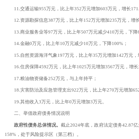
1
1
.交通运输
955
万元，比上年
352
万元
增加
603
万元，
增长
171
1
2
.资源勘探信息
387
万元，比上年
152
万元
增加
235
万元，
增
1
3
.商业服务业等
97
万元，比上年
507
万元减少
410
万元，下降
14.
金融
0
万元，比上年
10
万元
减少
10
万元，
下降
100
%；
1
5
.自然资源海洋气象
197
万元，比上年
35
万元
增加
142
万元，
1
6
.住房保障
4592
万元，比上年
1025
万元
增加
3567
万元，
增长
1
7
.粮油物资储备
252
万元，
与
上年
持平
；
1
8
.灾害防治及应急管理支出
922
万元，比上年
270
万元
增加
65
1
9
.
其他收入
3
万元，比上年
0
万元
增加
3
万元。
二、举借政府债务情况说明
政府性债务总体情况
。
截止
2024年底，政府法定债务42.87
158%，处于风险提示区（第三档）。