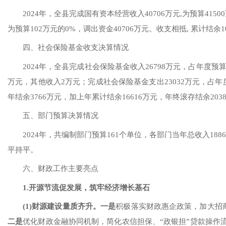
2024年
，全县完成国有资本经营收入
40706
万元
,为预算
41500
为预算
102
万元的
0
%，调出资金
40706
万元。收支相抵
, 累计结余
1
四、社会保险基金收支决算情况
2024年
，全县完成社会保险基金收入
2
6798
万元，占年度预
万元，其他收入
2万
元；完成社会保险基金支出
2
3032
万元，占年
年结余
3766
万元，加上年累计结余
16616万元，年终滚存结余
203
五、部门预算决算情况
202
4
年
，共编制部门预算
161
个
单位
，各部门当年
总
收入
1886
平
持平
。
六、财政工作主要亮点
1.
开源节流促发展，筑牢经济增长基石
(1)
财源建设
量质
齐
升
。一是
积极落实财政惠企政策
，
加大招
二是
优化财政金融协同机制，
简化农信担保、
“政银担”贷款操作流