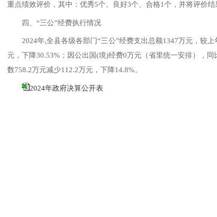
重点绩效评价，其中：优秀
5个、良好
3
个
、
合格
1
个，并将评价结
四、
“三公”经费执行情况
2024年
,全县各级各部门“三公”经费支出总额
1347
万元，
较上
元，下降
30.53
%；因公出国(境)经费
0
万元
（
省
里
统一安排
）
，同
数
7
58.2万元
减少
112.2
万元，下降
14.8
%。
2024年政府决算公开表