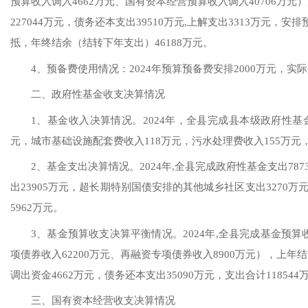
预算收入调入
4662
万元、国有资本经营预算收入调入
40706
万元）
2
27044
万元，债务还本支出
39510
万元
,上解支出3
313
万元，安排
抵，年终结余
（结转下年支出）
46188
万元
。
4、预备费使用情况：
2024年
预算预备费安排
2000万元，实际
二、政府性基金收支决算情况
1、基金收入决算情况。
2024年
，全县完成县本级政府性基
元，城市基础设施配套费收入
118
万元，污水处理费收入
155
万元
2、基金支出决算情况。
2024年
,全县完成政府性基金支出
787
出
23905
万元，
超长期特别国债安排的其他城乡社区支出
3270
万
5962
万元。
3、基金预算收支决算平衡情况。
2024年
,全县完成基金预算
项债券收入
622
00万元、再融资专项债券
收入
8900
万元），上年结
调出
资金
4662
万元，债务还本支出
35090
万元，支出合计
1
18544
三、国有资本经营收支决算情况