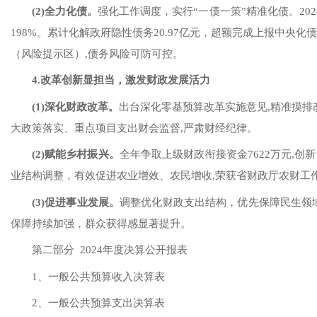
(2)
全力
化债
。
强化工作调度，
实行
“一债一策”
精准化债
。
202
198
%。累计化解
政府
隐性债务
20.97
亿元，超额完成上报中央化
（风险提示区）,债务风险可防可控。
4.
改革创新显担当，激发财政发展活力
(1)
深化财政改革
。
出台
深化
零基预算改革实施意见
,精准摸
大政策落实、重点项目支出财会监督
,严肃财经纪律。
(2)
赋能乡村振兴
。
全年
争取
上级财政衔接资金
7622万元,
创新
业
结构调整
，有效促进农业增效、农民增收
,
荣获省财政厅农财工
(3)促进
事业发展
。
调整
优化
财政
支出结构，优先保障民生
领
保障
持续加强
，群众获得感显著提升。
第二部分
2024年
度决算公开报表
1、一般公共预算收入决算表
2、一般公共预算支出决算表