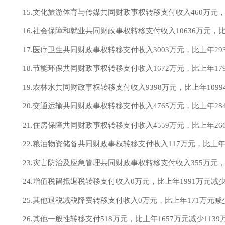
15.文化旅游体育与传媒共同财政事权转移支付收入
460
万元
16.社会保障和就业共同财政事权转移支付收入
10636
万元，
17.医疗卫生共同财政事权转移支付收入
3003
万元，比上年
29
18.节能环保共同财政事权转移支付收入
1672
万元，比上年
17
19.农林水共同财政事权转移支付收入
9398
万元，比上年
1
099
20.交通运输共同财政事权转移支付收入
4765
万元，比上年
28
21.住房保障共同财政事权转移支付收入
4559
万元，比上年
26
22.粮油物资储备共同财政事权转移支付收入
117
万元，比上
23.灾害防治及应急管理共同财政事权转移支付收入
355
万元
24.增值税留抵退税转移支付收入
0
万元，比上年
1991
万元
减
25.其他退税减税降费转移支付收入
0
万元，比上年
171
万元
减
26.其他一般性转移支付
518
万元，比上年
1657
万元
减少
1139