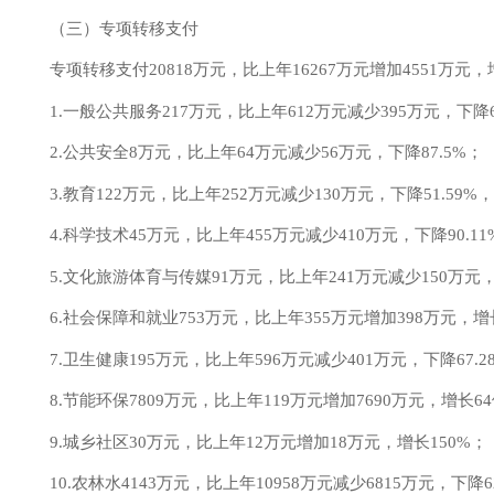
（三）专项转移支付
专项转移支付
20818
万元，比上年
16267
万元
增加
4551
万元，
1.一般公共服务
217
万元，比上年
612
万元
减少
395
万元，
下降
2.公共安全
8
万元，比上年
64
万元
减少
56
万元，
下降
87.5
%；
3
.教育
122
万元，比上年
252
万元
减少
130
万元，
下降
51.59
%
，
4
.科学技术
45
万元，比上年
455
万元
减少
410
万元，
下降
90.11
5
.文化旅游体育与传媒
91
万元，比上年
241
万元减少
150
万元
6
.社会保障和就业
753
万元，比上年
355
万元
增加
398
万元，
增
7
.卫生健康
195
万元，比上年
596
万元
减少
401
万元，
下降
67.2
8
.节能环保
7809
万元，比上年
119
万元
增加
7690
万元，
增长
6
9
.城乡社区
30
万元，比上年
12
万元
增加
18
万元，
增长
150%
；
1
0
.农林水
4143
万元，比上年
10958
万元
减少
6815
万元，
下降
6