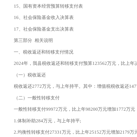
15、国有资本经营预算转移支付表
16、社会保险基金收入决算表
17、社会保险基金支出决算表
第三部分
相关说明
一、税收返还和转移支付情况
2024年
，我县税收返还和转移支付预算
123562
万元，比上年
（一）税收返还
税收返还
2772
万元，与上年
持平
。其中：增值税税收返还
14
（二）一般性转移支付
一般性转移支付
99972
万元，比上年
98200
万元
增加
1772
万元
1.体制补助284万元，与上年持平;
2.均衡性转移支付
27331
万元，比上年
25152
万元
增加
2179
万