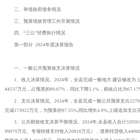
二、举借政府债务情况
三、预算绩效管理工作开展情况
四、
“三公”经费执行情况
第一部分
2024年
度决算报告
一、一般公共预算收支决算情况
1、收入决算情况。
2024年
，全县完成一般地方 建议修改为 
44537
万元，占预算的
89.07
%，同比
下降
5.1
%，税收占比为
67.17
2、支出决算情况。
2024年
，全县完成一般公共预算支出
2270
完成
173922
万元，为预算的
97.55
%,同比增长
4.9
%;上级追加支出
3、公共财政收支决算平衡情况。
2024年
,全县收入
合计
32056
9
9979
万元、专项转移支付收入
20818
万元），债券转贷收入
4406