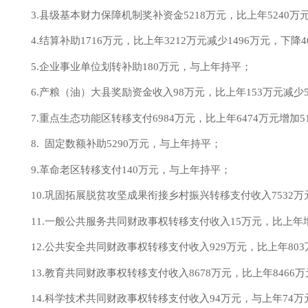
3.县级基本财力保障机制奖补资金
5218
万元，比上年
5240
万
4.结算补助
1716
万元，比上年
3212
万元
减少
1496
万元，
下降
4
5.企业事业单位划转补助180万元，与上年持平；
6.产粮（油）大县奖励资金收入
98
万元，比上年
153
万元
减少
7.重点生态功能区转移支付
6984
万元，比上年
6474
万元增加
5
8. 固定数额补助
5290
万元，
与
上年
持平
；
9.革命老区转移支付140万元，与上年持平；
10.巩固拓展脱贫攻坚成果衔接乡村振兴转移支付收入
7532
万
11.一般公共服务共同财政事权转移支付收入
15万元，比上年
12.公共安全共同财政事权转移支付收入
929
万元，比上年
803
13.教育共同财政事权转移支付收入
8678
万元，比上年
8466
万
14.科学技术共同财政事权转移支付收入
94
万元，
与
上年
74
万