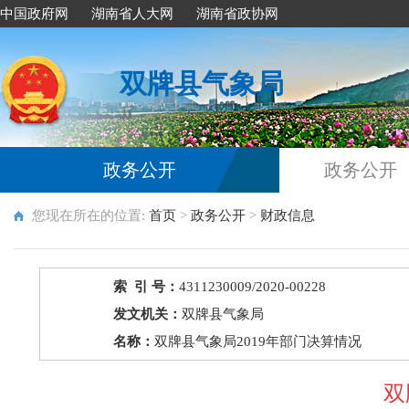
中国政府网
湖南省人大网
湖南省政协网
双牌县气象局
政务公开
政务公开
您现在所在的位置:
首页
>
政务公开
>
财政信息
索 引 号：
4311230009/2020-00228
发文机关：
双牌县气象局
名称：
双牌县气象局2019年部门决算情况
双