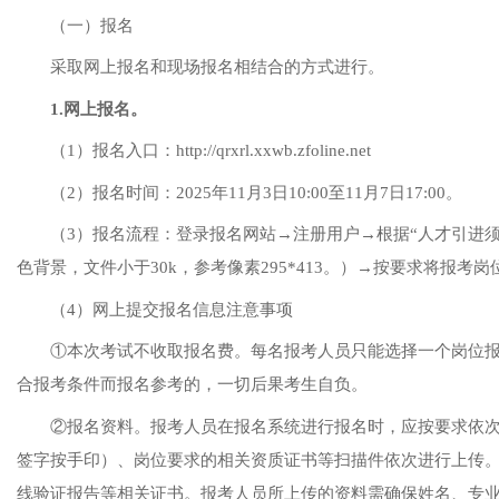
（一）报名
采取网上报名和现场报名相结合的方式进行。
1.网上报名。
（
1）报名入口：http://qrxrl.xxwb.zfoline.net
（
2）报名时间：2025年11月3日10:00至11月7日17:00。
（
3）报名流程：
登录报名网站
→注册用户→根据“人才引进
色背景，文件小于30k，参考像素295*413。）→按要求将报考
（
4）网上提交报名信息注意事项
①本次考试不收取报名费。每名报考人员只能选择一个岗位
合报考条件而报名参考的，一切后果考生自负。
②报名资料。报考人员在报名系统进行报名时，应按要求依次
签字按手印）、岗位要求的相关资质证书等扫描件依次进行上传
线验证报告等相关证书。报考人员所上传的资料需确保
姓名、专