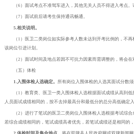
（
6）
面试考点不准驾车进入，其他无关人员不得进入考点。
（
7）
面试前后请考生保持通讯畅通。
5.相关说明。
（
1）医卫二类岗位如实际参考人数未达到开考比例的，不再
该岗位引进计划。
（
2）面试时间及地点若因不可抗力因素而需调整的，将会在
（
五
）体检
1.入围体检人选确定。
所有岗位入围体检的人选其面试分数须
（
1）教育类、医卫一类
入围
体检
人选根据
面试
成绩
从高到低
人员面试成绩相同的，按不去掉最高分和最低分的总分高低确定
（
2）进行了笔试的医卫二类岗位入围体检人选根据考试综合
若综合成绩相同的，笔试成绩高者优先，若笔试成绩还是相同的
2.体检时间及集合地点。
将在双牌县人民政府网或双牌新闻网