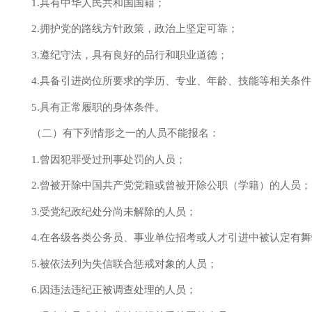
1.具有中华人民共和国国籍；
2
.拥护党的路线方针政策，政治上坚定可靠；
3
.遵纪守法，具有良好的品行和职业道德；
4
.具备引进岗位所要求的
学历、
专业、年龄、技能等相关条件
5
.具有正常履职的身体条件。
（二）有下列情形之一的人员不能报名：
1.曾因犯罪受过刑事处罚的人员；
2.曾被开除中国共产党党籍或曾被开除公职（学籍）的人员；
3.受党纪政纪处分尚未解除的
人员
；
4.在各级各类公务员
、
事业单位招考
或人才引进
中被认定有舞
5.被依法列为失信联合惩戒对象的人员；
6.因违法违纪正被调查处理的
人员
；