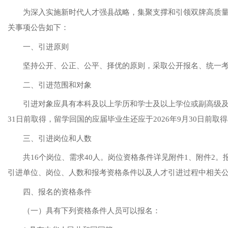
为
深入
实施
新时代
人才
强县
战略，集聚支撑和引领双牌高质
关事项公告如下：
一、引进原则
坚持公开、公正、公平、择优的原则，采取公开报名、统一
二
、引进范围和对象
引进对象
应具有
本科
及以上学历
和学士及以上学位或副高级
31日前取得，
留学回国的应届毕业生还应于
2026年9月30日前
三
、引进
岗位和
人数
共
16个岗位、需求40人。
岗位资格条件详
见
附件
1、附件2。
引进
单位、
岗位
、人数和报考资格条件
以及人才引进过程中相关
四
、报名的资格条件
（一）具有下列资格条件人员可以报名：