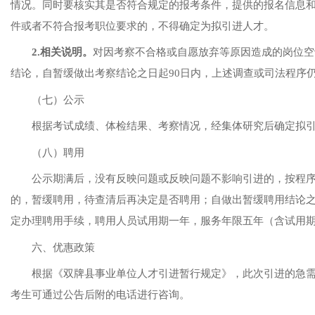
情况。同时要核实其是否符合规定的报考条件，提供的报名信息
件或者不符合报考职位要求的，不得确定为拟引进人才。
2.相关说明。
对因考察不合格或自愿放弃等原因造成的岗位空
结论
，
自暂缓做出考察结论之日起
90日内，上述调查或司法程序
（
七
）公示
根据考试成绩
、
体检
结果、考察情况，经集体研究后确定
拟
（
八
）聘用
公示期满后，没有反映问题或反映问题不影响
引进
的，
按程
的，暂缓
聘用
，待查清后再决定是否
聘用
；
自做出
暂缓聘用
结论
定办理聘用手续，聘用人员试用期一年，服务年限五年（含试用
六
、优惠政策
根据《
双牌县事业单位人才引进暂行规定
》，
此次
引进的急
考生可通过公告后附的电话进行咨询。