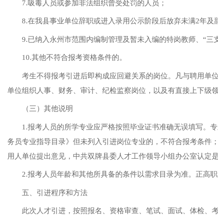
7
.吸毒人员
或
参加非法组织曾受处罚的
人员
；
8.在我县事业单位辞职或进入录用公示阶段后放弃未满2年及
9
.已纳入永州市范围内编制管理及暂未入编的特岗教师、“三
10
.其他不符合报考资格条件的。
考生
不得报考
引进
后即构成应回避关系的
岗位
。凡与聘用单
单位组织人事、财务、审计、纪检监察岗位，以及有直接上下级
（三）其他说明
1.报考人员的所学专业应严格按照毕业证书准确无误填写。专
务员专业指导目录》但未列入引进
岗位
专业的，不符合报考条件
用人单位提出意见，中共双牌县委人才工作领导小组办公室认定
2.报考人员年龄
和其他所具备的条件以需求目录为准。
正高职
五
、引进程序和方法
此次
人才引进，按照
报名、资格审查、
笔试、面试
、体检、