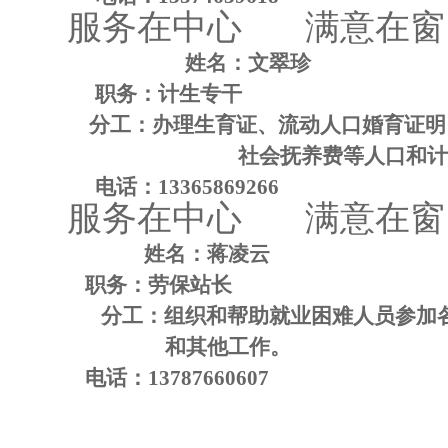
服
务
在中心
满
意在窗
姓名：文翠珍
职务：计生专干
分工：办理生育证、流动人口婚育证明
社会抚养费等人口和计
电话：
13365869266
服
务
在中心
满
意在窗
姓名：蒋凌云
职务：劳保站长
分工：组织和帮助就业困难人员参加
和其他工作。
电话：
13787660607