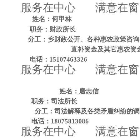
服
务
在中心
满
意在窗
姓名：何甲林
职务：财政所长
分工：乡财政公开、各种惠农政策咨询
直补资金及其它惠农资
电话：
15107463326
服
务
在中心
满
意在窗
姓名：唐忠信
职务：司法所长
分工：司法解释及各类矛盾纠纷的调
电话：
18075813086
服
务
在中心
满
意在窗