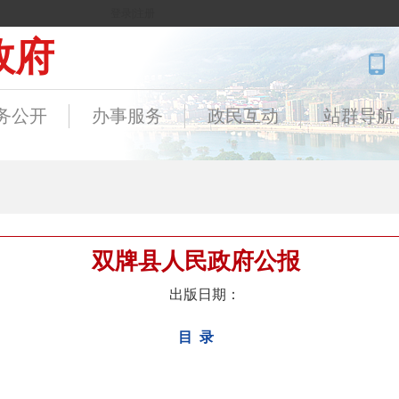
登录
|
注册
政府
务公开
办事服务
政民互动
站群导航
双牌县人民政府公报
出版日期：
目 录